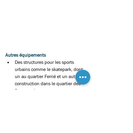
Autres équipements 
Des structures pour les sports 
urbains comme le skatepark, dont 
un au quartier Ferrié et un autre en 
construction dans le quartier des 
Pommeraies  
Le circuit de karting Beausoleil
 : kart 
de 390 cm3, superbe piste de 1 232 
m  
Hippodrome de Bellevue-La-Forêt
 : 
installations récentes et classé POLE 