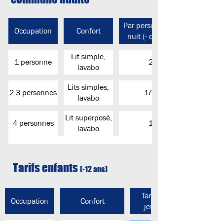
Par personne et par
Occupation
Confort
nuit (- de 4 nuits)
Lit simple,
1 personne
28 €
lavabo
Lits simples,
2-3 personnes
17.50 €
lavabo
Lit superposé,
4 personnes
14 €
lavabo
Tarifs enfants
(-12 ans)
Tarif par
Occupation
Confort
jeunes