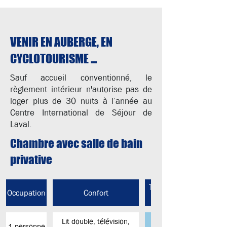
VENIR EN AUBERGE, EN
CYCLOTOURISME ...
Sauf accueil conventionné, le
règlement intérieur n'autorise pas de
loger plus de 30 nuits à l’année au
Centre International de Séjour de
Laval.
Chambre avec salle de bain
privative
Tarifs par personnes
Occupation
Confort
Lit double, télévision,
1 personne