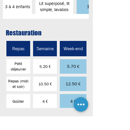
Lit superposé, lit
14 €
3 à 4 enfants
simple, lavabos
Restauration
Repas
Semaine
Week-end
Petit
5.70 €
5.20 €
déjeuner
Repas (midi
12.50 €
10.50 €
et soir)
4 €
Goûter
4 €