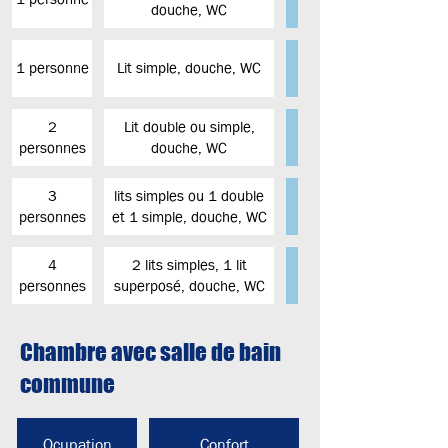
douche, WC
1 personne
Lit simple, douche, WC
2
Lit double ou simple,
personnes
douche, WC
3
lits simples ou 1 double
personnes
et 1 simple, douche, WC
4
2 lits simples, 1 lit
personnes
superposé, douche, WC
Chambre avec salle de bain
commune
Tarifs par personne 
Ocupation
Confort