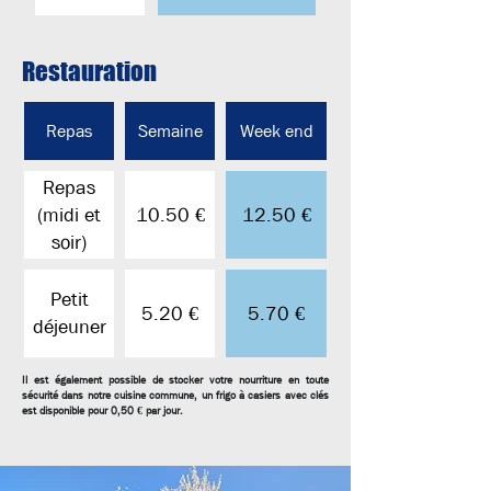
Restauration
Repas
Semaine
Week end
Repas
(midi et
10.50 €
12.50 €
soir)
Petit
5.20 €
5.70 €
déjeuner
Il est également possible de stocker votre nourriture en toute
sécurité dans notre cuisine commune, un frigo à casiers avec clés
est disponible pour 0,50 € par jour.